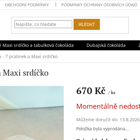
OBCHODNÍ PODMÍNKY
PODMÍNKY OCHRANY OSOBNÍCH ÚDAJŮ
HLEDAT
 Maxi srdíčko a tabulková čokoláda
Dubajská čokoláda
 - 7 pralinek a Maxi srdíčko
a Maxi srdíčko
670 Kč
/ ks
Měrná
Momentálně nedos
cena:
Můžeme doručit do:
13.8.2026
Položka byla vyprodána…