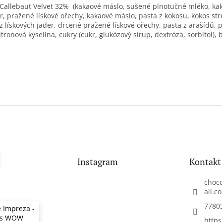
a Callebaut Velvet 32% (kakaové máslo, sušené plnotučné mléko, kak
er, pražené lískové ořechy, kakaové máslo, pasta z kokosu, kokos st
z lískových jader
, drcené pražené lískové ořechy,
pasta z arašídů, 
citronová kyselina, cukry (cukr, glukózový sirup, dextróza, sorbitol)
Instagram
Kontakt
choc
ail.c
7780
 Impreza -
 s WOW
https