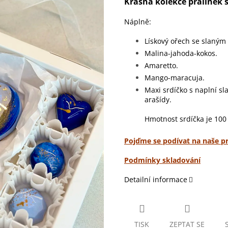
Krásná kolekce pralinek 
Náplně:
Lískový ořech se slaný
Malina-jahoda-kokos.
Amaretto.
Mango-maracuja.
Maxi srdíčko s naplní s
l
arašídy.
Hmotnost srdíčka je 100
Pojďme se podívat na naše pr
Podmínky skladování
Detailní informace
TISK
ZEPTAT SE