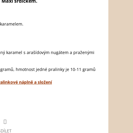
s Maxi srdíčkem.
m karamelem.
aný karamel s arašídovým nugátem a praženými
 gramů, hmotnost jedné pralinky je 10-11 gramů
alinkové náplně a složení
SDÍLET