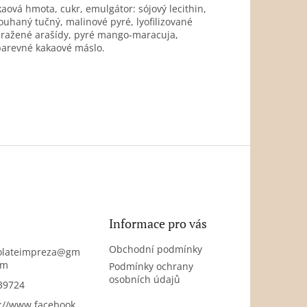
aová hmota, cukr, emulgátor: sójový lecithin,
rouhaný tučný, malinové pyré, lyofilizované
pražené arašídy,
pyré mango-maracuja,
, barevné kakaové máslo.
Informace pro vás
Obchodní podmínky
olateimpreza
@
gm
om
Podmínky ochrany
osobních údajů
39724
://www.facebook.