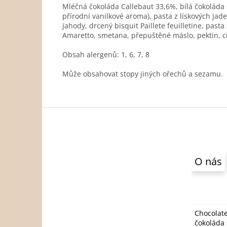
Mléčná čokoláda Callebaut 33,6%
, bílá čokolád
přírodní vanilkové aroma), pasta z lískových jad
jahody, drcený bisquit Paillete feuilletine,
pasta 
Amaretto, smetana,
přepuštěné máslo
, pektin, 
Obsah alergenů:
1, 6, 7, 8
Může obsahovat stopy jiných ořechů a sezamu.
Z
á
p
a
t
O nás
í
Chocolate
čokoláda